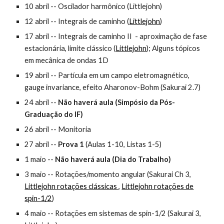
10 abril -- Oscilador harmônico (Littlejohn)
12 abril -- Integrais de caminho
(
Littlejohn
)
17 abril -- Integrais de caminho
II -
aproximação de fase
estacionária
,
limite clássico
(
Littlejohn
);
Alguns tópicos
em mecânica de ondas 1D
19 abril --
Partícula em um campo eletromagnético,
gauge invariance, efeito Aharonov-Bohm (Sakurai 2.7)
24 abril --
Não haverá aula (
Simpósio da Pós-
Graduação do IF
)
26 abril
--
Monitoria
27 abril --
Prova 1
(Aulas 1-1
0
, Listas 1-5)
1 maio --
Não haverá aula (
Dia do Trabalho
)
3 maio
-- Rotações/momento angular
(Sakurai Ch 3,
Littlejohn rotações clássicas
,
Littlejohn rotações de
spin-1/2
)
4 maio --
Rotações
em sistemas de spin-1/2 (Sakurai 3,