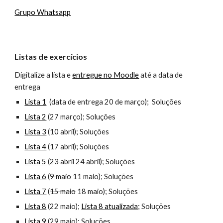
Grupo Whatsapp
Listas de exercícios
Digitalize a lista e
entregue no Moodle
até a data de
entrega
Lista 1
(data de entrega 20 de março)
;
Soluções
Lista 2
(27 março);
Soluções
Lista 3
(10 abril);
Soluções
Lista 4
(17 abril);
Soluções
Lista 5
(
23 abril
24 abril);
Soluções
Lista 6
(
9 maio
11 maio);
Soluções
Lista 7
(
15 maio
18 maio);
Soluções
Lista 8
(22 maio);
Lista 8 atualizada
; Soluções
Lista 9
(29 maio);
Soluções